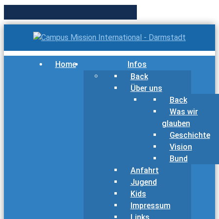
Home
Infos
Back
Über uns
Back
Was wir
glauben
Geschichte
Vision
Bund
Anfahrt
Jugend
Kids
Impressum
Links